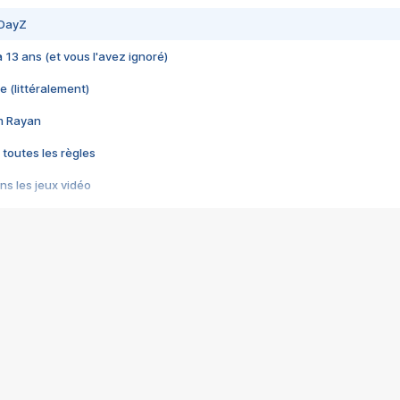
 DayZ
 a 13 ans (et vous l'avez ignoré)
e (littéralement)
im Rayan
 toutes les règles
s les jeux vidéo
us choquant de Rockstar ? - Le scandale BULLY
e plus moche de Steam
du RÊVE tourne au CAUCHEMAR
pendant 8 heures
it… à tort
umiliés par un jeu vidéo