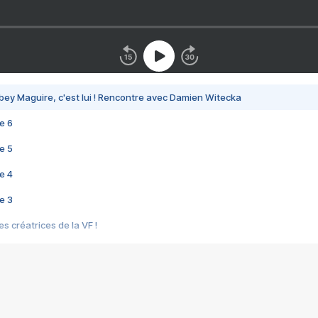
bey Maguire, c'est lui ! Rencontre avec Damien Witecka
e 6
e 5
e 4
e 3
s créatrices de la VF !
e 2
e 1
e Mektoub My Love arrive enfin ! Rencontre avec Shaïn Boumedine et Sal