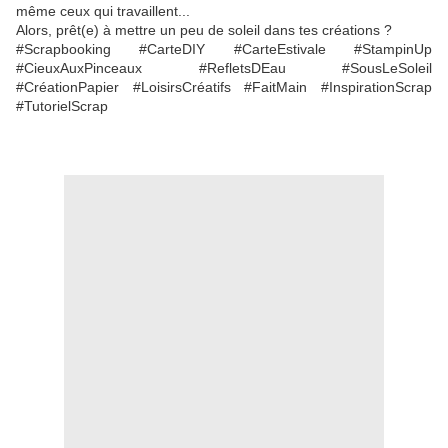
même ceux qui travaillent...
Alors, prêt(e) à mettre un peu de soleil dans tes créations ?
#Scrapbooking #CarteDIY #CarteEstivale #StampinUp
#CieuxAuxPinceaux #RefletsDEau #SousLeSoleil
#CréationPapier #LoisirsCréatifs #FaitMain #InspirationScrap
#TutorielScrap