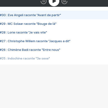
#30 : Eve Angeli raconte "Avant de partir"
#29 : MC Solaar raconte "Bouge de là"
28 : Lorie raconte "Je vais vite"
#27 : Christophe Willem raconte "Jacques a dit"
#26 : Chimène Badi raconte "Entre nous"
#25 : Indochine raconte "3e sexe"
#24 : Zaho raconte "C'est chelou"
#23 : Patrick Bruel raconte "Au café des délices"
#22 : Kyo raconte "Le chemin"
#21 : Nolwenn Leroy raconte "Cassé"
#20 : Patrick Hernandez raconte "Born to be alive"