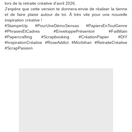
lors de la retraite créative d'avril 2026.
J'espère que cette version te donnera envie de réaliser la tienne
et de faire plaisir autour de toi. À très vite pour une nouvelle
inspiration créative !
#StampinUp #PourUneDémoSensas #PapiersEnToutGenre
#PhrasesEtCadres #EnveloppePrésentoir #FaitMain
#Papercrafting #Scrapbooking #CréationPapier #DIY
#InspirationCréative #RoseAddict #Morbihan #RetraiteCréative
#ScrapPassion