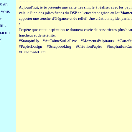
!® en
Aujourd'hui, je te présente une carte très simple à réaliser avec les pap
e vous
valeur l'une des jolies fiches du DSP en l'encadrant grâce au lot
Moment
ne
apporter une touche d'élégance et de relief. Une création rapide, parfait
!
if :
J'espère que cette inspiration te donnera envie de ressortir tes plus bea
chacun
fraîcheur et de sérénité.
?
#StampinUp #AuCalmeSurLaRive #MomentsPalpitants #CarteSim
#PapierDesign #Scrapbooking #CréationPapier #InspirationCa
#HandmadeCard