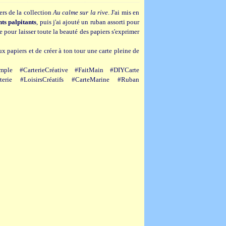
iers de la collection
Au calme sur la rive
. J'ai mis en
s palpitants
, puis j'ai ajouté un ruban assorti pour
e pour laisser toute la beauté des papiers s'exprimer
ux papiers et de créer à ton tour une carte pleine de
ple #CarterieCréative #FaitMain #DIYCarte
rterie #LoisirsCréatifs #CarteMarine #Ruban