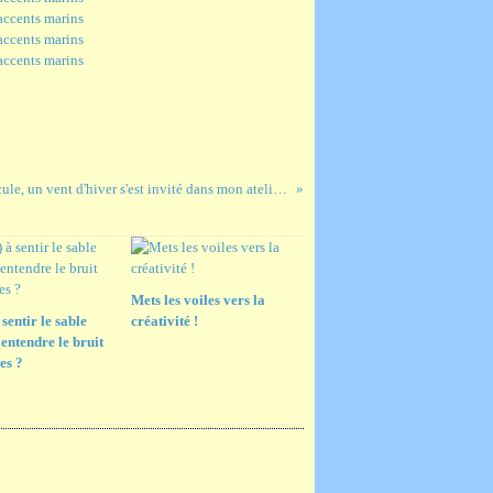
Même en pleine canicule, un vent d'hiver s'est invité dans mon atelier !
Mets les voiles vers la
 sentir le sable
créativité !
 entendre le bruit
es ?