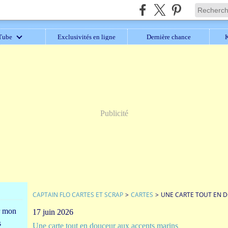
Tube
Exclusivités en ligne
Dernière chance
K
Publicité
CAPTAIN FLO CARTES ET SCRAP
>
CARTES
>
UNE CARTE TOUT EN 
r mon
17 juin 2026
s
Une carte tout en douceur aux accents marins